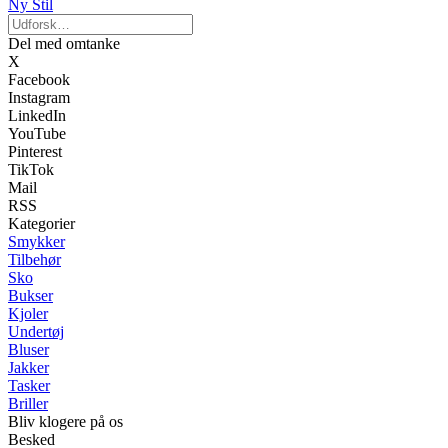
Ny Stil
Del med omtanke
X
Facebook
Instagram
LinkedIn
YouTube
Pinterest
TikTok
Mail
RSS
Kategorier
Smykker
Tilbehør
Sko
Bukser
Kjoler
Undertøj
Bluser
Jakker
Tasker
Briller
Bliv klogere på os
Besked