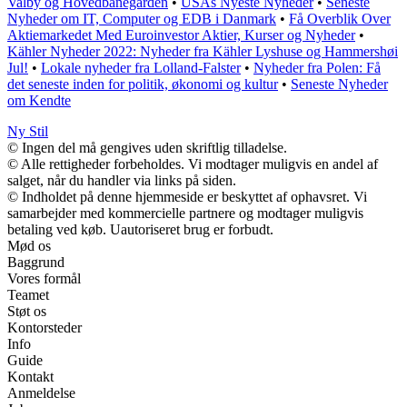
Valby og Hovedbanegården
•
USAs Nyeste Nyheder
•
Seneste
Nyheder om IT, Computer og EDB i Danmark
•
Få Overblik Over
Aktiemarkedet Med Euroinvestor Aktier, Kurser og Nyheder
•
Kähler Nyheder 2022: Nyheder fra Kähler Lyshuse og Hammershøi
Jul!
•
Lokale nyheder fra Lolland-Falster
•
Nyheder fra Polen: Få
det seneste inden for politik, økonomi og kultur
•
Seneste Nyheder
om Kendte
Ny Stil
© Ingen del må gengives uden skriftlig tilladelse.
© Alle rettigheder forbeholdes. Vi modtager muligvis en andel af
salget, når du handler via links på siden.
© Indholdet på denne hjemmeside er beskyttet af ophavsret. Vi
samarbejder med kommercielle partnere og modtager muligvis
betaling ved køb. Uautoriseret brug er forbudt.
Mød os
Baggrund
Vores formål
Teamet
Støt os
Kontorsteder
Info
Guide
Kontakt
Anmeldelse