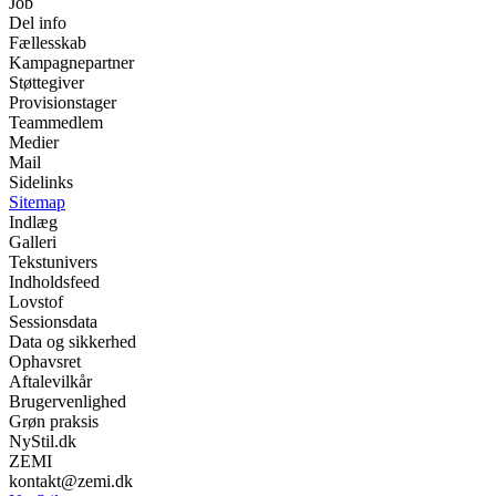
Job
Del info
Fællesskab
Kampagnepartner
Støttegiver
Provisionstager
Teammedlem
Medier
Mail
Sidelinks
Sitemap
Indlæg
Galleri
Tekstunivers
Indholdsfeed
Lovstof
Sessionsdata
Data og sikkerhed
Ophavsret
Aftalevilkår
Brugervenlighed
Grøn praksis
NyStil.dk
ZEMI
kontakt@zemi.dk