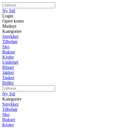
Ny Stil
Login
Opret konto
Mailnyt
Kategorier
Smykker
Tilbehør
Sko
Bukser
Kjoler
Undertøj
Bluser
Jakker
Tasker
Briller
Ny Stil
Kategorier
Smykker
Tilbehør
Sko
Bukser
Kjoler