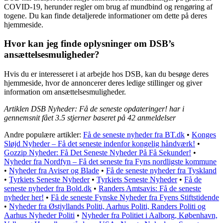
COVID-19, herunder regler om brug af mundbind og rengøring af
togene. Du kan finde detaljerede informationer om dette på deres
hjemmeside.
Hvor kan jeg finde oplysninger om DSB’s
ansættelsesmuligheder?
Hvis du er interesseret i at arbejde hos DSB, kan du besøge deres
hjemmeside, hvor de annoncerer deres ledige stillinger og giver
information om ansættelsesmuligheder.
Artiklen DSB Nyheder: Få de seneste opdateringer! har i
gennemsnit fået
3.5
stjerner baseret på
42
anmeldelser
Andre populære artikler:
Få de seneste nyheder fra BT.dk
•
Konges
Sløjd Nyheder – Få det seneste indenfor kongelig håndværk!
•
Gozzip Nyheder: Få Det Seneste Nyheder På Få Sekunder!
•
Nyheder fra Nordfyn – Få det seneste fra Fyns nordligste kommune
•
Nyheder fra Aviser og Blade
•
Få de seneste nyheder fra Tyskland
•
Tyrkiets Seneste Nyheder
•
Tyrkiets Seneste Nyheder
•
Få de
seneste nyheder fra Bold.dk
•
Randers Amtsavis: Få de seneste
nyheder her!
•
Få de seneste Fynske Nyheder fra Fyens Stiftstidende
•
Nyheder fra Østjyllands Politi, Aarhus Politi, Randers Politi og
Aarhus Nyheder Politi
•
Nyheder fra Politiet i Aalborg, København,