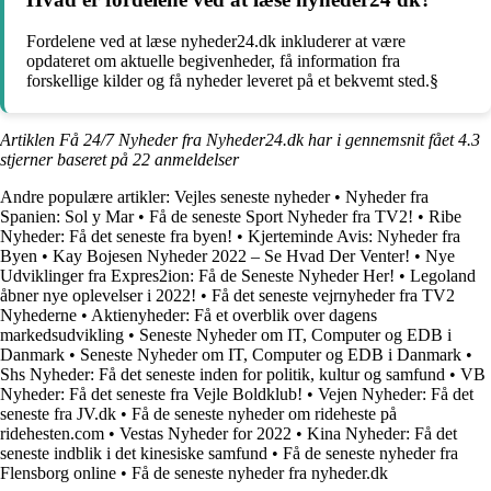
Fordelene ved at læse nyheder24.dk inkluderer at være
opdateret om aktuelle begivenheder, få information fra
forskellige kilder og få nyheder leveret på et bekvemt sted.§
Artiklen Få 24/7 Nyheder fra Nyheder24.dk har i gennemsnit fået
4.3
stjerner baseret på
22
anmeldelser
Andre populære artikler:
Vejles seneste nyheder
•
Nyheder fra
Spanien: Sol y Mar
•
Få de seneste Sport Nyheder fra TV2!
•
Ribe
Nyheder: Få det seneste fra byen!
•
Kjerteminde Avis: Nyheder fra
Byen
•
Kay Bojesen Nyheder 2022 – Se Hvad Der Venter!
•
Nye
Udviklinger fra Expres2ion: Få de Seneste Nyheder Her!
•
Legoland
åbner nye oplevelser i 2022!
•
Få det seneste vejrnyheder fra TV2
Nyhederne
•
Aktienyheder: Få et overblik over dagens
markedsudvikling
•
Seneste Nyheder om IT, Computer og EDB i
Danmark
•
Seneste Nyheder om IT, Computer og EDB i Danmark
•
Shs Nyheder: Få det seneste inden for politik, kultur og samfund
•
VB
Nyheder: Få det seneste fra Vejle Boldklub!
•
Vejen Nyheder: Få det
seneste fra JV.dk
•
Få de seneste nyheder om rideheste på
ridehesten.com
•
Vestas Nyheder for 2022
•
Kina Nyheder: Få det
seneste indblik i det kinesiske samfund
•
Få de seneste nyheder fra
Flensborg online
•
Få de seneste nyheder fra nyheder.dk