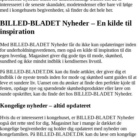
interesseret i de seneste skandaler, modetendenser eller bare vil følge
med i kongehusets begivenheder, så finder du det hele her.
BILLED-BLADET Nyheder – En kilde til
inspiration
Med BILLED-BLADET Nyheder får du ikke kun opdateringer inden
for underholdningsverdenen, men også en kilde til inspiration til din
egen hverdag. Magasinet giver dig gode tips til mode, skønhed,
sundhed og ikke mindst indblik i kendisernes livsstil.
På BILLED-BLADET.DK kan du finde artikler, der giver dig et
indblik i de nyeste trends inden for mode og skønhed samt guides til at
leve et sundere liv. Uanset om du ønsker at finde den perfekte kjole til
festen, opdage nye og spændende skønhedsprodukter eller lære om
sunde opskrifter, kan du finde det hos BILLED-BLADET Nyheder.
Kongelige nyheder – altid opdateret
Hvis du er interesseret i kongehuset, er BILLED-BLADET Nyheder
også det rette sted for dig. Magasinet har i mange år dækket de
kongelige begivenheder og holder dig opdateret med nyheder om
kongefamilien. På BILLED-BLADET.DK kan du læse om kongelige