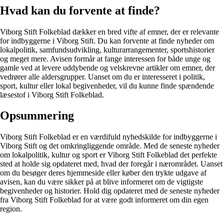
Hvad kan du forvente at finde?
Viborg Stift Folkeblad dækker en bred vifte af emner, der er relevante
for indbyggerne i Viborg Stift. Du kan forvente at finde nyheder om
lokalpolitik, samfundsudvikling, kulturarrangementer, sportshistorier
og meget mere. Avisen formår at fange interessen for både unge og
gamle ved at levere uddybende og velskrevne artikler om emner, der
vedrører alle aldersgrupper. Uanset om du er interesseret i politik,
sport, kultur eller lokal begivenheder, vil du kunne finde spændende
læsestof i Viborg Stift Folkeblad.
Opsummering
Viborg Stift Folkeblad er en værdifuld nyhedskilde for indbyggerne i
Viborg Stift og det omkringliggende område. Med de seneste nyheder
om lokalpolitik, kultur og sport er Viborg Stift Folkeblad det perfekte
sted at holde sig opdateret med, hvad der foregår i nærområdet. Uanset
om du besøger deres hjemmeside eller køber den trykte udgave af
avisen, kan du være sikker på at blive informeret om de vigtigste
begivenheder og historier. Hold dig opdateret med de seneste nyheder
fra Viborg Stift Folkeblad for at være godt informeret om din egen
region.