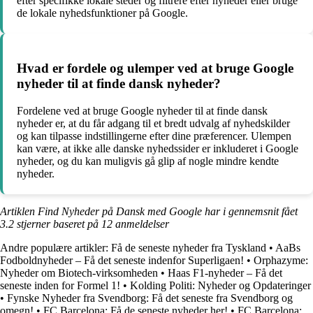
efter specifikke lokale steder og filtrere efter nyheder eller bruge
de lokale nyhedsfunktioner på Google.
Hvad er fordele og ulemper ved at bruge Google
nyheder til at finde dansk nyheder?
Fordelene ved at bruge Google nyheder til at finde dansk
nyheder er, at du får adgang til et bredt udvalg af nyhedskilder
og kan tilpasse indstillingerne efter dine præferencer. Ulempen
kan være, at ikke alle danske nyhedssider er inkluderet i Google
nyheder, og du kan muligvis gå glip af nogle mindre kendte
nyheder.
Artiklen Find Nyheder på Dansk med Google har i gennemsnit fået
3.2
stjerner baseret på
12
anmeldelser
Andre populære artikler:
Få de seneste nyheder fra Tyskland
•
AaBs
Fodboldnyheder – Få det seneste indenfor Superligaen!
•
Orphazyme:
Nyheder om Biotech-virksomheden
•
Haas F1-nyheder – Få det
seneste inden for Formel 1!
•
Kolding Politi: Nyheder og Opdateringer
•
Fynske Nyheder fra Svendborg: Få det seneste fra Svendborg og
omegn!
•
FC Barcelona: Få de seneste nyheder her!
•
FC Barcelona: