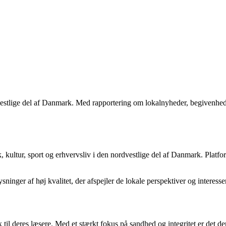
rdvestlige del af Danmark. Med rapportering om lokalnyheder, begivenhe
, kultur, sport og erhvervsliv i den nordvestlige del af Danmark. Platfor
sninger af høj kvalitet, der afspejler de lokale perspektiver og interesser
ik til deres læsere. Med et stærkt fokus på sandhed og integritet er det d