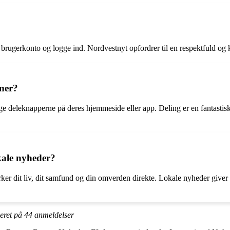
brugerkonto og logge ind. Nordvestnyt opfordrer til en respektfuld og k
nner?
ge deleknapperne på deres hjemmeside eller app. Deling er en fantastisk 
okale nyheder?
rker dit liv, dit samfund og din omverden direkte. Lokale nyheder giver 
seret på
44
anmeldelser