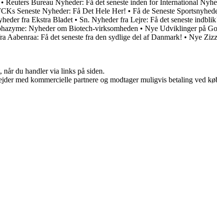
•
Reuters Bureau Nyheder: Få det seneste inden for International Nyh
FCKs Seneste Nyheder: Få Det Hele Her!
•
Få de Seneste Sportsnyhede
heder fra Ekstra Bladet
•
Sn. Nyheder fra Lejre: Få det seneste indblik
hazyme: Nyheder om Biotech-virksomheden
•
Nye Udviklinger på Go
a Aabenraa: Få det seneste fra den sydlige del af Danmark!
•
Nye Zizz
 når du handler via links på siden.
jder med kommercielle partnere og modtager muligvis betaling ved køb.