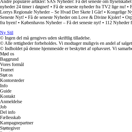
Andre populære artikler:
SAS Nyheder: Få det seneste om flyselskabet
nyheder 24 timer i døgnet!
•
Få de seneste nyheder fra TV2 lige nu!
•
Lorrys Regionale Nyheder – Se Hvad Der Skete I Går!
•
Kongelige Ny
Seneste Nyt!
•
Få de seneste Nyheder om Love & Divine Kjoler!
•
Orp
fra byen!
•
Københavns Nyheder – Få det seneste nyt!
•
112 Nyheder fr
Ny Stil
© Ingen del må gengives uden skriftlig tilladelse.
© Alle rettigheder forbeholdes. Vi modtager muligvis en andel af salget,
© Indholdet på denne hjemmeside er beskyttet af ophavsret. Vi samarbe
Mød os
Baggrund
Vores formål
Teamet
Støt os
Kontorsteder
Info
Guide
Kontakt
Anmeldelse
Job
Del info
Fællesskab
Kampagnepartner
Støttegiver