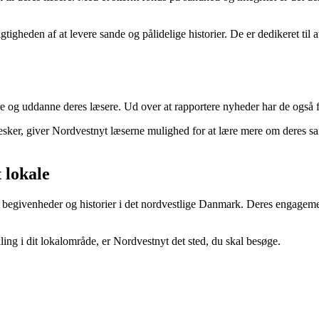
heden af at levere sande og pålidelige historier. De er dedikeret til at 
re og uddanne deres læsere. Ud over at rapportere nyheder har de også f
sker, giver Nordvestnyt læserne mulighed for at lære mere om deres sam
t lokale
 begivenheder og historier i det nordvestlige Danmark. Deres engagemen
ing i dit lokalområde, er Nordvestnyt det sted, du skal besøge.