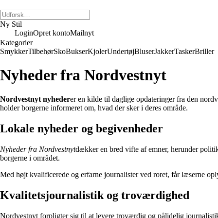
Ny Stil
Login
Opret konto
Mailnyt
Kategorier
Smykker
Tilbehør
Sko
Bukser
Kjoler
Undertøj
Bluser
Jakker
Tasker
Briller
Nyheder fra Nordvestnyt
Nordvestnyt nyheder
er en kilde til daglige opdateringer fra den no
holder borgerne informeret om, hvad der sker i deres område.
Lokale nyheder og begivenheder
Nyheder fra Nordvestnyt
dækker en bred vifte af emner, herunder politik
borgerne i området.
Med højt kvalificerede og erfarne journalister ved roret, får læserne oply
Kvalitetsjournalistik og troværdighed
Nordvestnyt forpligter sig til at levere troværdig og pålidelig journalist