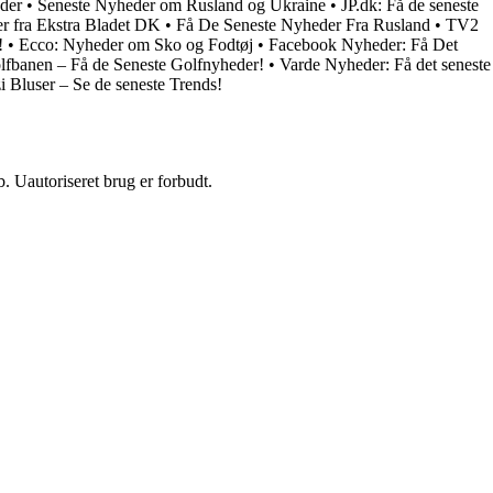
eder
•
Seneste Nyheder om Rusland og Ukraine
•
JP.dk: Få de seneste
r fra Ekstra Bladet DK
•
Få De Seneste Nyheder Fra Rusland
•
TV2
!
•
Ecco: Nyheder om Sko og Fodtøj
•
Facebook Nyheder: Få Det
lfbanen – Få de Seneste Golfnyheder!
•
Varde Nyheder: Få det seneste
i Bluser – Se de seneste Trends!
 Uautoriseret brug er forbudt.