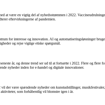
 med at være en vigtig del af nyhedsstrømmen i 2022. Vaccineudrulninge
erer eftervirkningerne af pandemien.
ntrum for interesse og innovation. AI og automatiseringsløsninger bruges 
heder og rejse vigtige etiske spørgsmål.
eneste år, og denne trend ser ud til at fortsætte i 2022. Flere og flere
ndende nyheder inden for e-handel og digitale innovationer.
22 vil der være spændende nyheder om kunstudstillinger, musikfestivaler,
ktiviteter, som forhåbentlig vil blomstre igen i år.