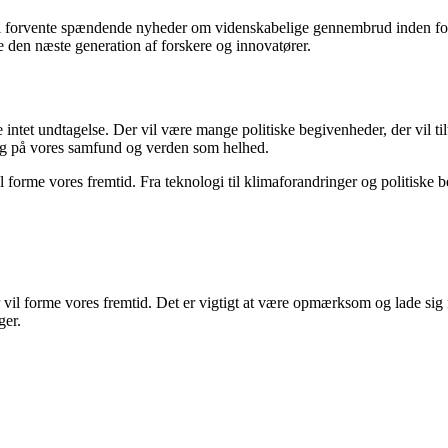
vi forvente spændende nyheder om videnskabelige gennembrud inden for
e den næste generation af forskere og innovatører.
ære intet undtagelse. Der vil være mange politiske begivenheder, der vi
ning på vores samfund og verden som helhed.
forme vores fremtid. Fra teknologi til klimaforandringer og politiske 
 vil forme vores fremtid. Det er vigtigt at være opmærksom og lade sig 
ger.