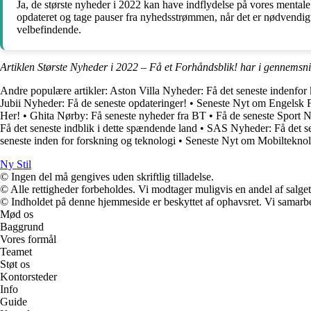
Ja, de største nyheder i 2022 kan have indflydelse på vores mentale 
opdateret og tage pauser fra nyhedsstrømmen, når det er nødvendigt
velbefindende.
Artiklen Største Nyheder i 2022 – Få et Forhåndsblik! har i gennemsni
Andre populære artikler:
Aston Villa Nyheder: Få det seneste indenfor
Jubii Nyheder: Få de seneste opdateringer!
•
Seneste Nyt om Engelsk 
Her!
•
Ghita Nørby: Få seneste nyheder fra BT
•
Få de seneste Sport 
Få det seneste indblik i dette spændende land
•
SAS Nyheder: Få det se
seneste inden for forskning og teknologi
•
Seneste Nyt om Mobilteknol
Ny Stil
© Ingen del må gengives uden skriftlig tilladelse.
© Alle rettigheder forbeholdes. Vi modtager muligvis en andel af salget,
© Indholdet på denne hjemmeside er beskyttet af ophavsret. Vi samarbe
Mød os
Baggrund
Vores formål
Teamet
Støt os
Kontorsteder
Info
Guide