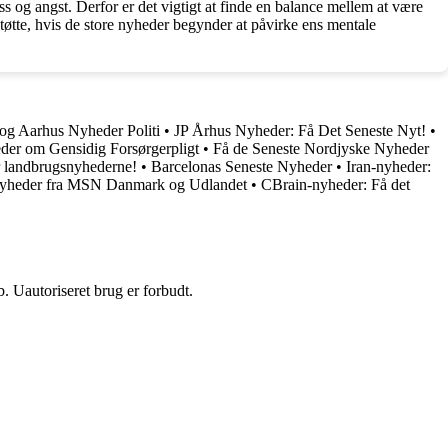
ss og angst. Derfor er det vigtigt at finde en balance mellem at være
tøtte, hvis de store nyheder begynder at påvirke ens mentale
i og Aarhus Nyheder Politi
•
JP Århus Nyheder: Få Det Seneste Nyt!
•
der om Gensidig Forsørgerpligt
•
Få de Seneste Nordjyske Nyheder
r landbrugsnyhederne!
•
Barcelonas Seneste Nyheder
•
Iran-nyheder:
Nyheder fra MSN Danmark og Udlandet
•
CBrain-nyheder: Få det
 Uautoriseret brug er forbudt.