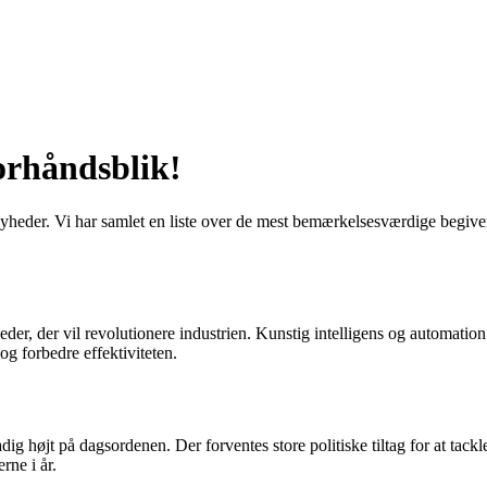
orhåndsblik!
heder. Vi har samlet en liste over de mest bemærkelsesværdige begivenhe
, der vil revolutionere industrien. Kunstig intelligens og automation
g forbedre effektiviteten.
adig højt på dagsordenen. Der forventes store politiske tiltag for at t
rne i år.