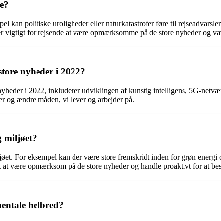
se?
el kan politiske uroligheder eller naturkatastrofer føre til rejseadvarsl
Det er vigtigt for rejsende at være opmærksomme på de store nyheder og v
store nyheder i 2022?
nyheder i 2022, inkluderer udviklingen af kunstig intelligens, 5G-netv
ier og ændre måden, vi lever og arbejder på.
g miljøet?
ljøet. For eksempel kan der være store fremskridt inden for grøn energ
gt at være opmærksom på de store nyheder og handle proaktivt for at bes
mentale helbred?