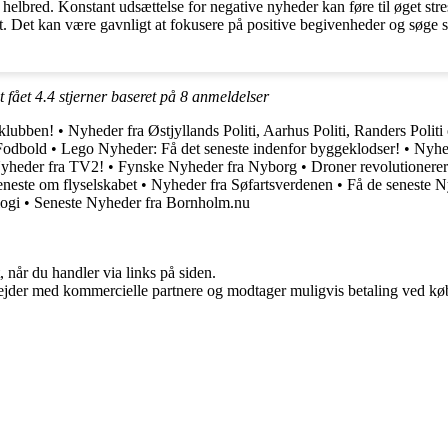
helbred. Konstant udsættelse for negative nyheder kan føre til øget stre
. Det kan være gavnligt at fokusere på positive begivenheder og søge s
t fået
4.4
stjerner baseret på
8
anmeldelser
 klubben!
•
Nyheder fra Østjyllands Politi, Aarhus Politi, Randers Polit
Fodbold
•
Lego Nyheder: Få det seneste indenfor byggeklodser!
•
Nyhe
Nyheder fra TV2!
•
Fynske Nyheder fra Nyborg
•
Droner revolutionere
neste om flyselskabet
•
Nyheder fra Søfartsverdenen
•
Få de seneste 
ogi
•
Seneste Nyheder fra Bornholm.nu
 når du handler via links på siden.
jder med kommercielle partnere og modtager muligvis betaling ved køb.