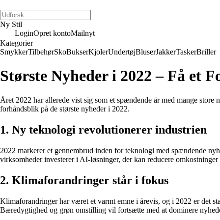
Ny Stil
Login
Opret konto
Mailnyt
Kategorier
Smykker
Tilbehør
Sko
Bukser
Kjoler
Undertøj
Bluser
Jakker
Tasker
Briller
Største Nyheder i 2022 – Få et F
Året 2022 har allerede vist sig som et spændende år med mange store ny
forhåndsblik på de største nyheder i 2022.
1. Ny teknologi revolutionerer industrien
2022 markerer et gennembrud inden for teknologi med spændende nyheder
virksomheder investerer i AI-løsninger, der kan reducere omkostninger o
2. Klimaforandringer står i fokus
Klimaforandringer har været et varmt emne i årevis, og i 2022 er det st
Bæredygtighed og grøn omstilling vil fortsætte med at dominere nyhede