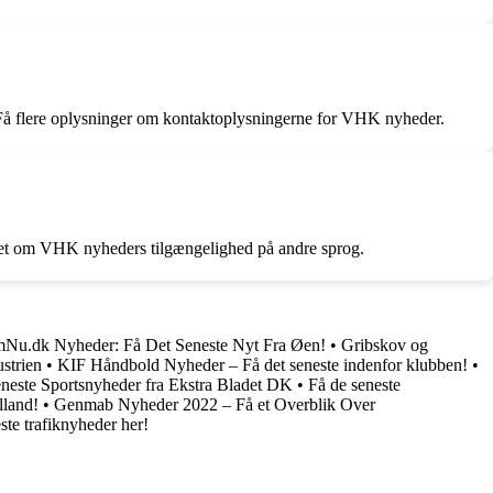
 Få flere oplysninger om kontaktoplysningerne for VHK nyheder.
eret om VHK nyheders tilgængelighed på andre sprog.
Nu.dk Nyheder: Få Det Seneste Nyt Fra Øen!
•
Gribskov og
strien
•
KIF Håndbold Nyheder – Få det seneste indenfor klubben!
•
neste Sportsnyheder fra Ekstra Bladet DK
•
Få de seneste
lland!
•
Genmab Nyheder 2022 – Få et Overblik Over
ste trafiknyheder her!