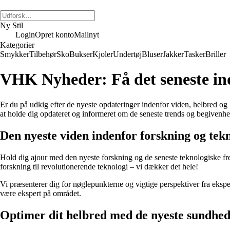
Ny Stil
Login
Opret konto
Mailnyt
Kategorier
Smykker
Tilbehør
Sko
Bukser
Kjoler
Undertøj
Bluser
Jakker
Tasker
Briller
VHK Nyheder: Få det seneste ind
Er du på udkig efter de nyeste opdateringer indenfor viden, helbred o
at holde dig opdateret og informeret om de seneste trends og begivenhe
Den nyeste viden indenfor forskning og tek
Hold dig ajour med den nyeste forskning og de seneste teknologiske f
forskning til revolutionerende teknologi – vi dækker det hele!
Vi præsenterer dig for nøglepunkterne og vigtige perspektiver fra ekspe
være ekspert på området.
Optimer dit helbred med de nyeste sundhed