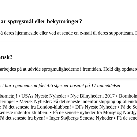
ar spørgsmål eller bekymringer?
deres hjemmeside eller ved at sende en e-mail til deres supportteam.
ansk?
arbejdes på at udvide sprogmulighederne i fremtiden. Hold dig opdat
r! har i gennemsnit fået
4.6
stjerner baseret på
17
anmeldelser
børnetøj!
•
USAs Nyeste Nyheder
•
Nye Bilnyheder i 2017
•
Bornholm
teringer
•
Mærsk Nyheder: Få det seneste indenfor shipping og olieindu
: Få det seneste fra London-klubben!
•
DFs Nyeste Nyheder
•
Få de Se
eneste indenfor klubben!
•
Få de seneste nyheder fra Morsø og Nordjy
å det seneste fra byen!
•
Inger Støjbergs Seneste Nyheder
•
Få de sene