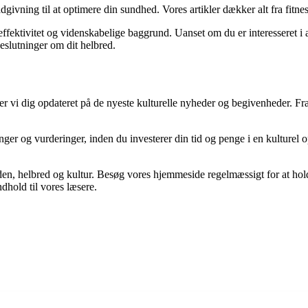
ivning til at optimere din sundhed. Vores artikler dækker alt fra fitnes
ektivitet og videnskabelige baggrund. Uanset om du er interesseret i at o
beslutninger om dit helbred.
vi dig opdateret på de nyeste kulturelle nyheder og begivenheder. Fra kun
nger og vurderinger, inden du investerer din tid og penge i en kulturel 
 viden, helbred og kultur. Besøg vores hjemmeside regelmæssigt for at h
ndhold til vores læsere.