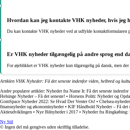
Hvordan kan jeg kontakte VHK nyheder, hvis jeg h
Du kan kontakte VHK nyheder ved at udfylde kontaktformularen på 
Er VHK nyheder tilgængelig på andre sprog end d
For øjeblikket er VHK nyheder kun tilgængelig på dansk, men der 
Artiklen VHK Nyheder: Få det seneste indenfor viden, helbred og kultu
Andre populære artikler:
Nyheder fra Name It: Få det seneste indenfor 
Helsinge Nyheder – Få det seneste!
•
Horsens Politi: Nyheder og Opda
GomSpace Nyheder 2022: Se Hvad Der Venter Os!
•
Chelsea-nyheder
finansnyheder og økonominyheder
•
KIF Håndbold Nyheder – Få det s
Aktieudviklingen
•
Nye Bilnyheder i 2017
•
Nyheder fra Ringkøbing: F
Ny Stil
© Ingen del må gengives uden skriftlig tilladelse.