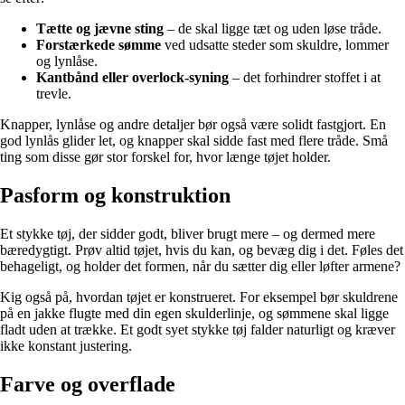
Tætte og jævne sting
– de skal ligge tæt og uden løse tråde.
Forstærkede sømme
ved udsatte steder som skuldre, lommer
og lynlåse.
Kantbånd eller overlock-syning
– det forhindrer stoffet i at
trevle.
Knapper, lynlåse og andre detaljer bør også være solidt fastgjort. En
god lynlås glider let, og knapper skal sidde fast med flere tråde. Små
ting som disse gør stor forskel for, hvor længe tøjet holder.
Pasform og konstruktion
Et stykke tøj, der sidder godt, bliver brugt mere – og dermed mere
bæredygtigt. Prøv altid tøjet, hvis du kan, og bevæg dig i det. Føles det
behageligt, og holder det formen, når du sætter dig eller løfter armene?
Kig også på, hvordan tøjet er konstrueret. For eksempel bør skuldrene
på en jakke flugte med din egen skulderlinje, og sømmene skal ligge
fladt uden at trække. Et godt syet stykke tøj falder naturligt og kræver
ikke konstant justering.
Farve og overflade