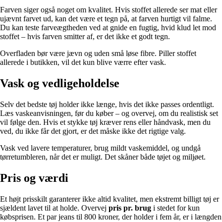
Farven siger også noget om kvalitet. Hvis stoffet allerede ser mat eller
ujævnt farvet ud, kan det være et tegn på, at farven hurtigt vil falme.
Du kan teste farveægtheden ved at gnide en fugtig, hvid klud let mod
stoffet – hvis farven smitter af, er det ikke et godt tegn.
Overfladen bør være jævn og uden små løse fibre. Piller stoffet
allerede i butikken, vil det kun blive værre efter vask.
Vask og vedligeholdelse
Selv det bedste tøj holder ikke længe, hvis det ikke passes ordentligt.
Læs vaskeanvisningen, før du køber – og overvej, om du realistisk set
vil følge den. Hvis et stykke tøj kræver rens eller håndvask, men du
ved, du ikke får det gjort, er det måske ikke det rigtige valg.
Vask ved lavere temperaturer, brug mildt vaskemiddel, og undgå
tørretumbleren, når det er muligt. Det skåner både tøjet og miljøet.
Pris og værdi
Et højt prisskilt garanterer ikke altid kvalitet, men ekstremt billigt tøj er
sjældent lavet til at holde. Overvej
pris pr. brug
i stedet for kun
købsprisen. Et par jeans til 800 kroner, der holder i fem år, er i længden