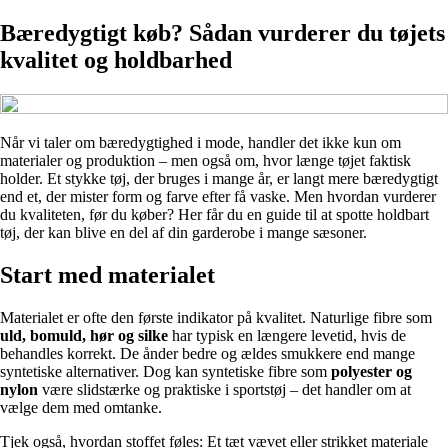
Bæredygtigt køb? Sådan vurderer du tøjets
kvalitet og holdbarhed
Når vi taler om bæredygtighed i mode, handler det ikke kun om
materialer og produktion – men også om, hvor længe tøjet faktisk
holder. Et stykke tøj, der bruges i mange år, er langt mere bæredygtigt
end et, der mister form og farve efter få vaske. Men hvordan vurderer
du kvaliteten, før du køber? Her får du en guide til at spotte holdbart
tøj, der kan blive en del af din garderobe i mange sæsoner.
Start med materialet
Materialet er ofte den første indikator på kvalitet. Naturlige fibre som
uld, bomuld, hør og silke
har typisk en længere levetid, hvis de
behandles korrekt. De ånder bedre og ældes smukkere end mange
syntetiske alternativer. Dog kan syntetiske fibre som
polyester og
nylon
være slidstærke og praktiske i sportstøj – det handler om at
vælge dem med omtanke.
Tjek også, hvordan stoffet føles: Et tæt vævet eller strikket materiale