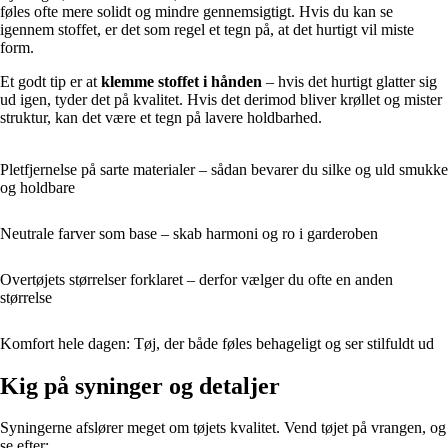
føles ofte mere solidt og mindre gennemsigtigt. Hvis du kan se
igennem stoffet, er det som regel et tegn på, at det hurtigt vil miste
form.
Et godt tip er at
klemme stoffet i hånden
– hvis det hurtigt glatter sig
ud igen, tyder det på kvalitet. Hvis det derimod bliver krøllet og mister
struktur, kan det være et tegn på lavere holdbarhed.
Pletfjernelse på sarte materialer – sådan bevarer du silke og uld smukke
og holdbare
Neutrale farver som base – skab harmoni og ro i garderoben
Overtøjets størrelser forklaret – derfor vælger du ofte en anden
størrelse
Komfort hele dagen: Tøj, der både føles behageligt og ser stilfuldt ud
Kig på syninger og detaljer
Syningerne afslører meget om tøjets kvalitet. Vend tøjet på vrangen, og
se efter: