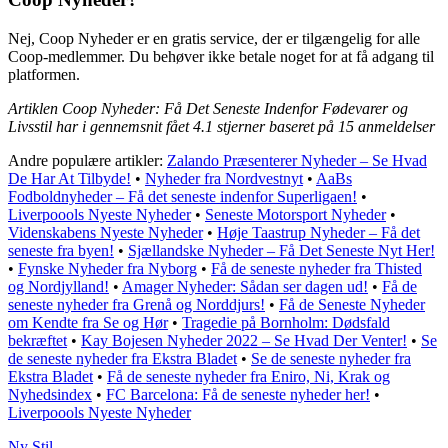
Nej, Coop Nyheder er en gratis service, der er tilgængelig for alle
Coop-medlemmer. Du behøver ikke betale noget for at få adgang til
platformen.
Artiklen Coop Nyheder: Få Det Seneste Indenfor Fødevarer og
Livsstil har i gennemsnit fået
4.1
stjerner baseret på
15
anmeldelser
Andre populære artikler:
Zalando Præsenterer Nyheder – Se Hvad
De Har At Tilbyde!
•
Nyheder fra Nordvestnyt
•
AaBs
Fodboldnyheder – Få det seneste indenfor Superligaen!
•
Liverpoools Nyeste Nyheder
•
Seneste Motorsport Nyheder
•
Videnskabens Nyeste Nyheder
•
Høje Taastrup Nyheder – Få det
seneste fra byen!
•
Sjællandske Nyheder – Få Det Seneste Nyt Her!
•
Fynske Nyheder fra Nyborg
•
Få de seneste nyheder fra Thisted
og Nordjylland!
•
Amager Nyheder: Sådan ser dagen ud!
•
Få de
seneste nyheder fra Grenå og Norddjurs!
•
Få de Seneste Nyheder
om Kendte fra Se og Hør
•
Tragedie på Bornholm: Dødsfald
bekræftet
•
Kay Bojesen Nyheder 2022 – Se Hvad Der Venter!
•
Se
de seneste nyheder fra Ekstra Bladet
•
Se de seneste nyheder fra
Ekstra Bladet
•
Få de seneste nyheder fra Eniro, Ni, Krak og
Nyhedsindex
•
FC Barcelona: Få de seneste nyheder her!
•
Liverpoools Nyeste Nyheder
Ny Stil