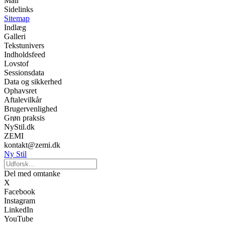
Mail
Sidelinks
Sitemap
Indlæg
Galleri
Tekstunivers
Indholdsfeed
Lovstof
Sessionsdata
Data og sikkerhed
Ophavsret
Aftalevilkår
Brugervenlighed
Grøn praksis
NyStil.dk
ZEMI
kontakt@zemi.dk
Ny Stil
Del med omtanke
X
Facebook
Instagram
LinkedIn
YouTube