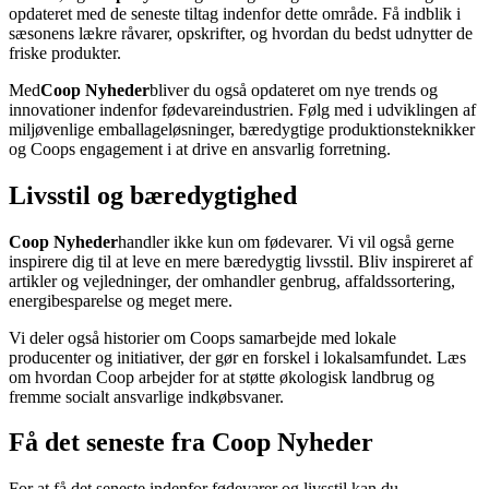
opdateret med de seneste tiltag indenfor dette område. Få indblik i
sæsonens lækre råvarer, opskrifter, og hvordan du bedst udnytter de
friske produkter.
Med
Coop Nyheder
bliver du også opdateret om nye trends og
innovationer indenfor fødevareindustrien. Følg med i udviklingen af
miljøvenlige emballageløsninger, bæredygtige produktionsteknikker
og Coops engagement i at drive en ansvarlig forretning.
Livsstil og bæredygtighed
Coop Nyheder
handler ikke kun om fødevarer. Vi vil også gerne
inspirere dig til at leve en mere bæredygtig livsstil. Bliv inspireret af
artikler og vejledninger, der omhandler genbrug, affaldssortering,
energibesparelse og meget mere.
Vi deler også historier om Coops samarbejde med lokale
producenter og initiativer, der gør en forskel i lokalsamfundet. Læs
om hvordan Coop arbejder for at støtte økologisk landbrug og
fremme socialt ansvarlige indkøbsvaner.
Få det seneste fra Coop Nyheder
For at få det seneste indenfor fødevarer og livsstil kan du