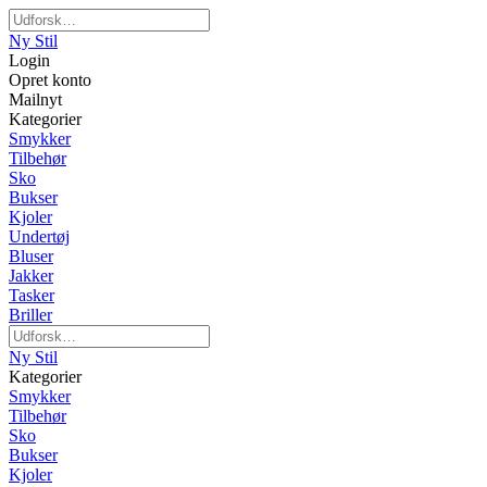
Ny Stil
Login
Opret konto
Mailnyt
Kategorier
Smykker
Tilbehør
Sko
Bukser
Kjoler
Undertøj
Bluser
Jakker
Tasker
Briller
Ny Stil
Kategorier
Smykker
Tilbehør
Sko
Bukser
Kjoler