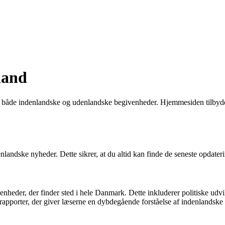
land
r både indenlandske og udenlandske begivenheder. Hjemmesiden tilbyde
landske nyheder. Dette sikrer, at du altid kan finde de seneste opdate
nheder, der finder sted i hele Danmark. Dette inkluderer politiske udv
rapporter, der giver læserne en dybdegående forståelse af indenlandske