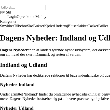
Ny Stil
Login
Opret konto
Mailnyt
Kategorier
Smykker
Tilbehør
Sko
Bukser
Kjoler
Undertøj
Bluser
Jakker
Tasker
Briller
Dagens Nyheder: Indland og Ud
Dagens Nyheder
er en af landets førende nyhedsudbydere, der dække
om alt, hvad der sker i Danmark og resten af verden.
Indland og Udland
Dagens Nyheder har dedikerede sektioner til både indenlandske og uden
Nyheder Indland
Under afsnittet ‘Indland’ finder du omfattende nyhedsdækning af begive
mere. Dagens Nyheder bestræber sig på at levere præcise og objektive 
Nyheder Udland