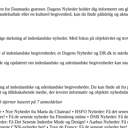
er uden for Danmarks grænser. Dagens Nyheder holder dig informeret om g
 handelsaftale eller en kulturel begivenhed, kan du finde pålidelig og 
ge dækning af indenlandske nyheder. Med fokus på objektivitet og trovæ
r af indenlandske begivenheder, er Dagens Nyheder og DR.dk to stærke 
holde sig opdateret om indenlandske og udenlandske begivenheder kan ma
f indenlandske og udenlandske begivenheder. Du kan finde alt fra polit
 og tillidsskabende medie, der leverer informativ og objektiv nyhedsdæk
8
stjerner baseret på
7
anmeldelser
e
•
Nye Nyheder fra Marta du Chateau!
•
HSFO Nyheder: Få det senest
er!
•
Få de seneste nyheder fra Flensborg online
•
DSB Nyheder: Få de 
der: Få Det Seneste Indenfor Mode og Design!
•
Aarhus Nyheder: Få d
eneste CNN-nyheder her!
•
Tour de France: Få de seneste nyheder her!