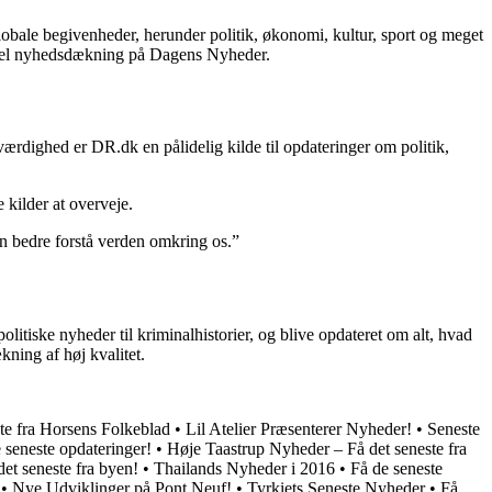
lobale begivenheder, herunder politik, økonomi, kultur, sport og meget
aktuel nyhedsdækning på Dagens Nyheder.
rdighed er DR.dk en pålidelig kilde til opdateringer om politik,
kilder at overveje.
n bedre forstå verden omkring os.”
iske nyheder til kriminalhistorier, og blive opdateret om alt, hvad
ning af høj kvalitet.
e fra Horsens Folkeblad
•
Lil Atelier Præsenterer Nyheder!
•
Seneste
seneste opdateringer!
•
Høje Taastrup Nyheder – Få det seneste fra
et seneste fra byen!
•
Thailands Nyheder i 2016
•
Få de seneste
•
Nye Udviklinger på Pont Neuf!
•
Tyrkiets Seneste Nyheder
•
Få