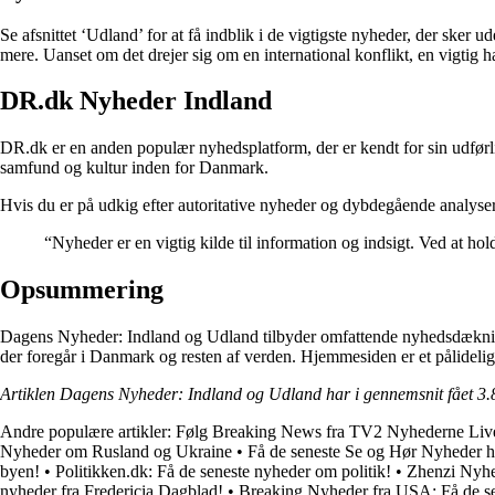
Se afsnittet ‘Udland’ for at få indblik i de vigtigste nyheder, der sk
mere. Uanset om det drejer sig om en international konflikt, en vigtig
DR.dk Nyheder Indland
DR.dk er en anden populær nyhedsplatform, der er kendt for sin udførli
samfund og kultur inden for Danmark.
Hvis du er på udkig efter autoritative nyheder og dybdegående analyse
“Nyheder er en vigtig kilde til information og indsigt. Ved at 
Opsummering
Dagens Nyheder: Indland og Udland tilbyder omfattende nyhedsdækning a
der foregår i Danmark og resten af verden. Hjemmesiden er et pålideligt
Artiklen Dagens Nyheder: Indland og Udland har i gennemsnit fået
3.
Andre populære artikler:
Følg Breaking News fra TV2 Nyhederne Liv
Nyheder om Rusland og Ukraine
•
Få de seneste Se og Hør Nyheder h
byen!
•
Politikken.dk: Få de seneste nyheder om politik!
•
Zhenzi Nyhe
nyheder fra Fredericia Dagblad!
•
Breaking Nyheder fra USA: Få de s