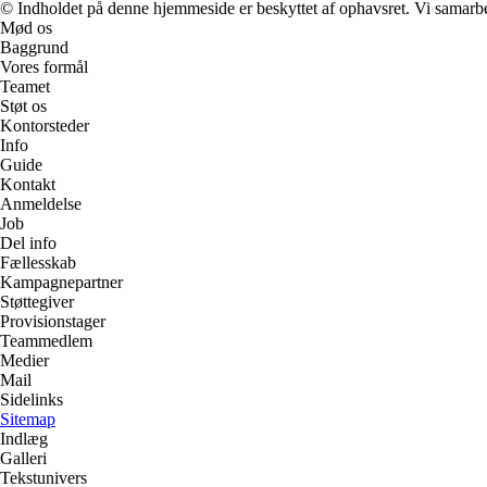
© Indholdet på denne hjemmeside er beskyttet af ophavsret. Vi samarbe
Mød os
Baggrund
Vores formål
Teamet
Støt os
Kontorsteder
Info
Guide
Kontakt
Anmeldelse
Job
Del info
Fællesskab
Kampagnepartner
Støttegiver
Provisionstager
Teammedlem
Medier
Mail
Sidelinks
Sitemap
Indlæg
Galleri
Tekstunivers