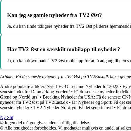
Kan jeg se gamle nyheder fra TV2 Øst?
Ja, du kan finde tidligere nyheder fra TV2 Øst på deres hjemmeside 
Har TV2 Øst en særskilt mobilapp til nyheder?
Ja, du kan downloade TV2 Øst mobilapp for at få adgang til deres 
Artiklen Få de seneste nyheder fra TV2 Øst på TV2East.dk har i genne
Andre populære artikler:
Nye LEGO Technic Nyheder for 2022
•
Fyns
seneste indenfor Danmark og Verden!
•
Få de seneste nyheder fra Midt
Grenå og Norddjurs!
•
Breaking Nyheder fra USA: Få de seneste CNN
nyheder fra TV2 Øst på TV2East.dk
•
Dr Nyheder og Sport: Få det se
seneste nyheder
•
TV2 Nyheder Nordfyn: Få det seneste nyt!
•
Få de s
Ny Stil
© Ingen del må gengives uden skriftlig tilladelse.
© Alle rettigheder forbeholdes. Vi modtager muligvis en andel af salget,