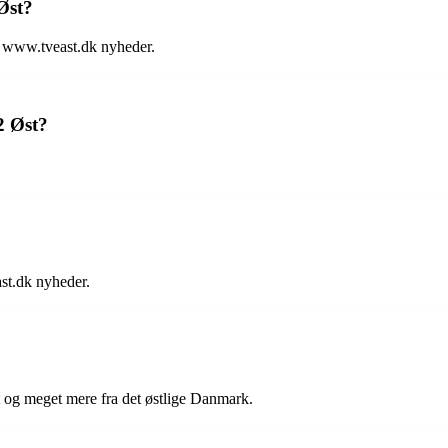
Øst?
e www.tveast.dk nyheder.
2 Øst?
st.dk nyheder.
t og meget mere fra det østlige Danmark.