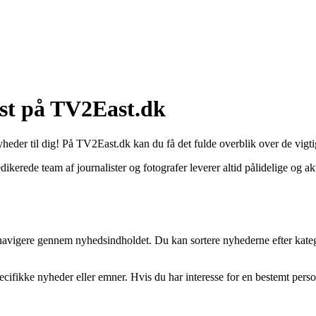
Øst på TV2East.dk
heder til dig! På TV2East.dk kan du få det fulde overblik over de vigti
ikerede team af journalister og fotografer leverer altid pålidelige og 
 navigere gennem nyhedsindholdet. Du kan sortere nyhederne efter kateg
fikke nyheder eller emner. Hvis du har interesse for en bestemt person,