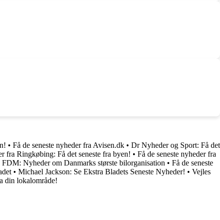
n!
•
Få de seneste nyheder fra Avisen.dk
•
Dr Nyheder og Sport: Få det
 fra Ringkøbing: Få det seneste fra byen!
•
Få de seneste nyheder fra
•
FDM: Nyheder om Danmarks største bilorganisation
•
Få de seneste
adet
•
Michael Jackson: Se Ekstra Bladets Seneste Nyheder!
•
Vejles
ra din lokalområde!