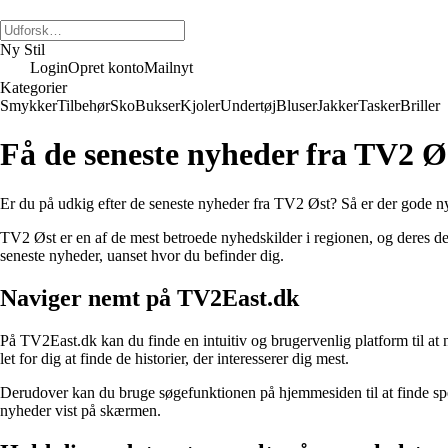
Ny Stil
Login
Opret konto
Mailnyt
Kategorier
Smykker
Tilbehør
Sko
Bukser
Kjoler
Undertøj
Bluser
Jakker
Tasker
Briller
Få de seneste nyheder fra TV2 
Er du på udkig efter de seneste nyheder fra TV2 Øst? Så er der gode ny
TV2 Øst er en af de mest betroede nyhedskilder i regionen, og deres ded
seneste nyheder, uanset hvor du befinder dig.
Naviger nemt på TV2East.dk
På TV2East.dk kan du finde en intuitiv og brugervenlig platform til at
let for dig at finde de historier, der interesserer dig mest.
Derudover kan du bruge søgefunktionen på hjemmesiden til at finde speci
nyheder vist på skærmen.