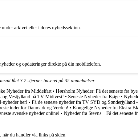
under arkivet eller i deres nyhedssektion.
nyheder og opdateringer direkte på din mobiltelefon.
msnit fået
3.7
stjerner baseret på
35
anmeldelser
ke Nyheder fra Middelfart
•
Hørsholm Nyheder: Få det seneste fra bye
- og Vestjylland på TV Midtvest!
•
Seneste Nyheder fra Køge
•
Nyheder
-nyheder her!
•
Få de seneste nyheder fra TV SYD og Sønderjylland
neste indenfor Danmark og Verden!
•
Kongelige Nyheder fra Ekstra Bl
eneste svenske nyheder online!
•
Nyheder fra Stevns – Få det seneste f
 når du handler via links på siden.