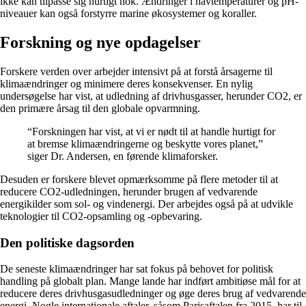
ikke kan tilpasse sig hurtigt nok. Ændringer i havtemperaturer og pH-
niveauer kan også forstyrre marine økosystemer og koraller.
Forskning og nye opdagelser
Forskere verden over arbejder intensivt på at forstå årsagerne til
klimaændringer og minimere deres konsekvenser. En nylig
undersøgelse har vist, at udledning af drivhusgasser, herunder CO2, er
den primære årsag til den globale opvarmning.
“Forskningen har vist, at vi er nødt til at handle hurtigt for
at bremse klimaændringerne og beskytte vores planet,”
siger Dr. Andersen, en førende klimaforsker.
Desuden er forskere blevet opmærksomme på flere metoder til at
reducere CO2-udledningen, herunder brugen af vedvarende
energikilder som sol- og vindenergi. Der arbejdes også på at udvikle
teknologier til CO2-opsamling og -opbevaring.
Den politiske dagsorden
De seneste klimaændringer har sat fokus på behovet for politisk
handling på globalt plan. Mange lande har indført ambitiøse mål for at
reducere deres drivhusgasudledninger og øge deres brug af vedvarende
energi. Nogle internationale aftaler, såsom Parisaftalen fra 2015, har til