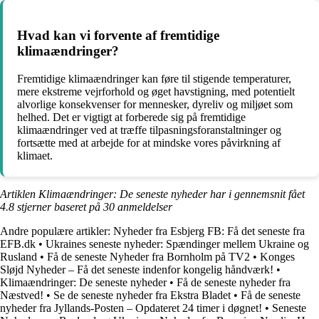
Hvad kan vi forvente af fremtidige
klimaændringer?
Fremtidige klimaændringer kan føre til stigende temperaturer,
mere ekstreme vejrforhold og øget havstigning, med potentielt
alvorlige konsekvenser for mennesker, dyreliv og miljøet som
helhed. Det er vigtigt at forberede sig på fremtidige
klimaændringer ved at træffe tilpasningsforanstaltninger og
fortsætte med at arbejde for at mindske vores påvirkning af
klimaet.
Artiklen Klimaændringer: De seneste nyheder har i gennemsnit fået
4.8
stjerner baseret på
30
anmeldelser
Andre populære artikler:
Nyheder fra Esbjerg FB: Få det seneste fra
EFB.dk
•
Ukraines seneste nyheder: Spændinger mellem Ukraine og
Rusland
•
Få de seneste Nyheder fra Bornholm på TV2
•
Konges
Sløjd Nyheder – Få det seneste indenfor kongelig håndværk!
•
Klimaændringer: De seneste nyheder
•
Få de seneste nyheder fra
Næstved!
•
Se de seneste nyheder fra Ekstra Bladet
•
Få de seneste
nyheder fra Jyllands-Posten – Opdateret 24 timer i døgnet!
•
Seneste