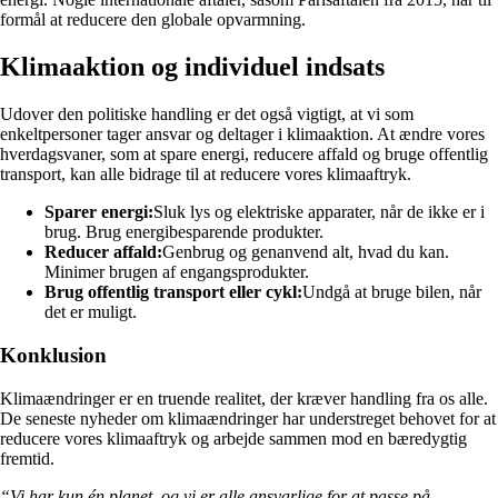
formål at reducere den globale opvarmning.
Klimaaktion og individuel indsats
Udover den politiske handling er det også vigtigt, at vi som
enkeltpersoner tager ansvar og deltager i klimaaktion. At ændre vores
hverdagsvaner, som at spare energi, reducere affald og bruge offentlig
transport, kan alle bidrage til at reducere vores klimaaftryk.
Sparer energi:
Sluk lys og elektriske apparater, når de ikke er i
brug. Brug energibesparende produkter.
Reducer affald:
Genbrug og genanvend alt, hvad du kan.
Minimer brugen af engangsprodukter.
Brug offentlig transport eller cykl:
Undgå at bruge bilen, når
det er muligt.
Konklusion
Klimaændringer er en truende realitet, der kræver handling fra os alle.
De seneste nyheder om klimaændringer har understreget behovet for at
reducere vores klimaaftryk og arbejde sammen mod en bæredygtig
fremtid.
“Vi har kun én planet, og vi er alle ansvarlige for at passe på