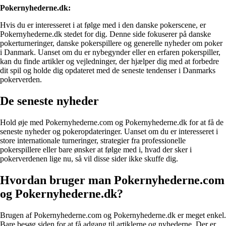
Pokernyhederne.dk:
Hvis du er interesseret i at følge med i den danske pokerscene, er
Pokernyhederne.dk stedet for dig. Denne side fokuserer på danske
pokerturneringer, danske pokerspillere og generelle nyheder om poker
i Danmark. Uanset om du er nybegynder eller en erfaren pokerspiller,
kan du finde artikler og vejledninger, der hjælper dig med at forbedre
dit spil og holde dig opdateret med de seneste tendenser i Danmarks
pokerverden.
De seneste nyheder
Hold øje med Pokernyhederne.com og Pokernyhederne.dk for at få de
seneste nyheder og pokeropdateringer. Uanset om du er interesseret i
store internationale turneringer, strategier fra professionelle
pokerspillere eller bare ønsker at følge med i, hvad der sker i
pokerverdenen lige nu, så vil disse sider ikke skuffe dig.
Hvordan bruger man Pokernyhederne.com
og Pokernyhederne.dk?
Brugen af Pokernyhederne.com og Pokernyhederne.dk er meget enkel.
Bare besøg siden for at få adgang til artiklerne og nyhederne. Der er