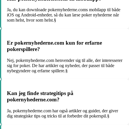
Ja, du kan downloade pokernyhederne.coms mobilapp til både
iOS og Android-enheder, så du kan læse poker nyhederne når
som helst, hvor som helst.§
Er pokernyhederne.com kun for erfarne
pokerspillere?
Nej, pokernyhederne.com henvender sig til alle, der interesserer
sig for poker. De har artikler og nyheder, der passer til både
nybegyndere og erfarne spillere.§
Kan jeg finde strategitips på
pokernyhederne.com?
Ja, pokernyhederne.com har også artikler og guider, der giver
dig strategiske tips og tricks til at forbedre dit pokerspil.§