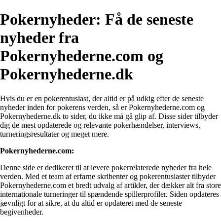
Pokernyheder: Få de seneste
nyheder fra
Pokernyhederne.com og
Pokernyhederne.dk
Hvis du er en pokerentusiast, der altid er på udkig efter de seneste
nyheder inden for pokerens verden, så er Pokernyhederne.com og
Pokernyhederne.dk to sider, du ikke må gå glip af. Disse sider tilbyder
dig de mest opdaterede og relevante pokerhændelser, interviews,
turneringsresultater og meget mere.
Pokernyhederne.com:
Denne side er dedikeret til at levere pokerrelaterede nyheder fra hele
verden. Med et team af erfarne skribenter og pokerentusiaster tilbyder
Pokernyhederne.com et bredt udvalg af artikler, der dækker alt fra store
internationale turneringer til spændende spillerprofiler. Siden opdateres
jævnligt for at sikre, at du altid er opdateret med de seneste
begivenheder.