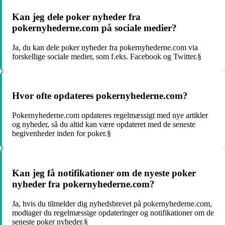
Kan jeg dele poker nyheder fra
pokernyhederne.com på sociale medier?
Ja, du kan dele poker nyheder fra pokernyhederne.com via
forskellige sociale medier, som f.eks. Facebook og Twitter.§
Hvor ofte opdateres pokernyhederne.com?
Pokernyhederne.com opdateres regelmæssigt med nye artikler
og nyheder, så du altid kan være opdateret med de seneste
begivenheder inden for poker.§
Kan jeg få notifikationer om de nyeste poker
nyheder fra pokernyhederne.com?
Ja, hvis du tilmelder dig nyhedsbrevet på pokernyhederne.com,
modtager du regelmæssige opdateringer og notifikationer om de
seneste poker nyheder.§