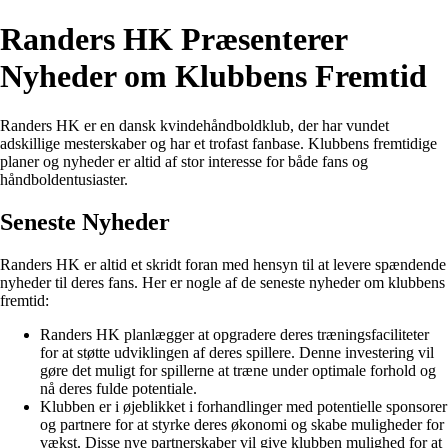
Randers HK Præsenterer
Nyheder om Klubbens Fremtid
Randers HK er en dansk kvindehåndboldklub, der har vundet
adskillige mesterskaber og har et trofast fanbase. Klubbens fremtidige
planer og nyheder er altid af stor interesse for både fans og
håndboldentusiaster.
Seneste Nyheder
Randers HK er altid et skridt foran med hensyn til at levere spændende
nyheder til deres fans. Her er nogle af de seneste nyheder om klubbens
fremtid:
Randers HK planlægger at opgradere deres træningsfaciliteter
for at støtte udviklingen af deres spillere. Denne investering vil
gøre det muligt for spillerne at træne under optimale forhold og
nå deres fulde potentiale.
Klubben er i øjeblikket i forhandlinger med potentielle sponsorer
og partnere for at styrke deres økonomi og skabe muligheder for
vækst. Disse nye partnerskaber vil give klubben mulighed for at