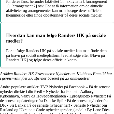
for deres fans, herunder [aktivitet 1], [aktivitet 2], [arrangement
1], [arrangement 2] osv. For at få information om de aktuelle
aktiviteter og arrangementer kan man besøge deres officielle
hjemmeside eller finde opdateringer på deres sociale medier.
Hvordan kan man følge Randers HK på sociale
medier?
For at følge Randers HK på sociale medier kan man finde dem
på [navn på socialt medieplatform] ved at søge efter [Navn på
Randers HK] og følge deres officielle konto.
Artiklen Randers HK Præsenterer Nyheder om Klubbens Fremtid har
i gennemsnit fået
3.6
stjerner baseret på
23
anmeldelser
Andre populære artikler:
TV2 Nyheder på Facebook – Få de seneste
nyheder direkte i din feed!
•
Nyheder fra Politiet i Aalborg,
København, Valby og Hovedbanegården
•
Lørdagslotto Nyheder: Få
de seneste opdateringer fra Danske Spil
•
Få de seneste nyheder fra
DR
•
Sri Lanka: Få de seneste nyheder her!
•
Seneste Nyheder om
Rusland og Ukraine
•
Gode nyheder spreder glæde!
•
By Lene Dies: