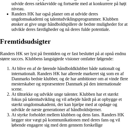
udvide deres rækkevidde og fortsætte med at konkurrere på højt
niveau.
Randers HK har også planer om at udvide deres
ungdomsakademi og talentudviklingsprogrammer. Klubben
ønsker at give unge håndboldspillere de bedste muligheder for at
udvikle deres færdigheder og nå deres fulde potentiale.
Fremtidsudsigter
Randers HK ser lyst på fremtiden og er fast besluttet på at opnå endnu
større succes. Klubbens langsigtede visioner omfatter følgende:
At blive en af de førende håndboldklubber både nationalt og
internationalt. Randers HK har allerede markeret sig som en af
Danmarks bedste klubber, og de har ambitioner om at vinde flere
mesterskaber og repræsentere Danmark på den internationale
scene.
At tiltrække og udvikle unge talenter. Klubben har et stærkt
fokus på talentudvikling og vil arbejde hårdt på at opbygge et
stærkt ungdomsakademi, der kan hjælpe med at opdage og
udvikle de næste generationer af håndboldstjerner.
At styrke forholdet mellem klubben og dens fans. Randers HK
lægger stor vægt på kommunikationen med deres fans og vil
løbende engagere sig med dem gennem forskellige