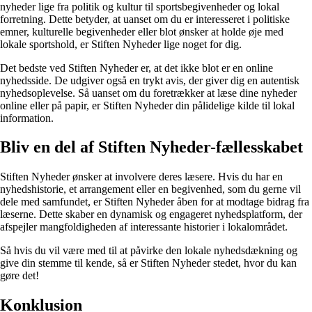
nyheder lige fra politik og kultur til sportsbegivenheder og lokal
forretning. Dette betyder, at uanset om du er interesseret i politiske
emner, kulturelle begivenheder eller blot ønsker at holde øje med
lokale sportshold, er Stiften Nyheder lige noget for dig.
Det bedste ved Stiften Nyheder er, at det ikke blot er en online
nyhedsside. De udgiver også en trykt avis, der giver dig en autentisk
nyhedsoplevelse. Så uanset om du foretrækker at læse dine nyheder
online eller på papir, er Stiften Nyheder din pålidelige kilde til lokal
information.
Bliv en del af Stiften Nyheder-fællesskabet
Stiften Nyheder ønsker at involvere deres læsere. Hvis du har en
nyhedshistorie, et arrangement eller en begivenhed, som du gerne vil
dele med samfundet, er Stiften Nyheder åben for at modtage bidrag fra
læserne. Dette skaber en dynamisk og engageret nyhedsplatform, der
afspejler mangfoldigheden af interessante historier i lokalområdet.
Så hvis du vil være med til at påvirke den lokale nyhedsdækning og
give din stemme til kende, så er Stiften Nyheder stedet, hvor du kan
gøre det!
Konklusion