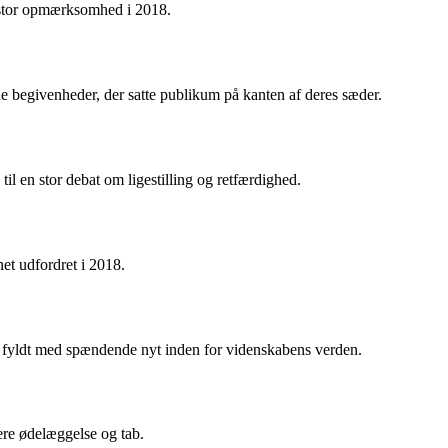
k stor opmærksomhed i 2018.
de begivenheder, der satte publikum på kanten af deres sæder.
l en stor debat om ligestilling og retfærdighed.
et udfordret i 2018.
t fyldt med spændende nyt inden for videnskabens verden.
ere ødelæggelse og tab.