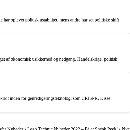
har oplevet politisk ustabilitet, mens andre har set politiske skift
get af økonomisk usikkerhed og nedgang. Handelskrige, politisk
mskridt inden for genredigeringsteknologi som CRISPR. Disse
sfer Nyheder
•
Lego Technic Nyheder 2022 – Få et Sneak Peek!
•
Nye