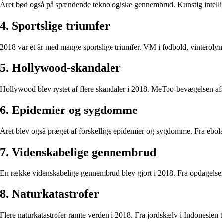
Året bød også på spændende teknologiske gennembrud. Kunstig intellig
4. Sportslige triumfer
2018 var et år med mange sportslige triumfer. VM i fodbold, vinterolym
5. Hollywood-skandaler
Hollywood blev rystet af flere skandaler i 2018. MeToo-bevægelsen afslø
6. Epidemier og sygdomme
Året blev også præget af forskellige epidemier og sygdomme. Fra ebolau
7. Videnskabelige gennembrud
En række videnskabelige gennembrud blev gjort i 2018. Fra opdagelsen
8. Naturkatastrofer
Flere naturkatastrofer ramte verden i 2018. Fra jordskælv i Indonesie