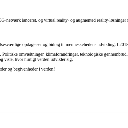
5G-netværk lanceret, og virtual reality- og augmented reality-løsninger f
elsesværdige opdagelser og bidrag til menneskehedens udvikling. I 2018 b
id. Politiske omvæltninger, klimaforandringer, teknologiske gennembrud,
 viste, hvor hurtigt verden udvikler sig.
eder og begivenheder i verden!