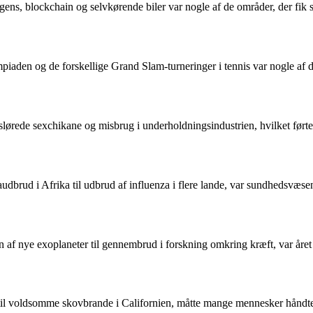
ens, blockchain og selvkørende biler var nogle af de områder, der fi
piaden og de forskellige Grand Slam-turneringer i tennis var nogle af 
rede sexchikane og misbrug i underholdningsindustrien, hvilket førte ti
dbrud i Afrika til udbrud af influenza i flere lande, var sundhedsvæsen
 af nye exoplaneter til gennembrud i forskning omkring kræft, var åre
n til voldsomme skovbrande i Californien, måtte mange mennesker håndt