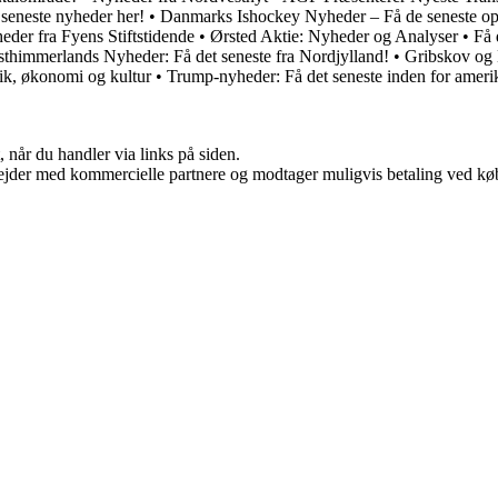
 seneste nyheder her!
•
Danmarks Ishockey Nyheder – Få de seneste op
der fra Fyens Stiftstidende
•
Ørsted Aktie: Nyheder og Analyser
•
Få 
sthimmerlands Nyheder: Få det seneste fra Nordjylland!
•
Gribskov og 
tik, økonomi og kultur
•
Trump-nyheder: Få det seneste inden for amerik
 når du handler via links på siden.
jder med kommercielle partnere og modtager muligvis betaling ved køb.