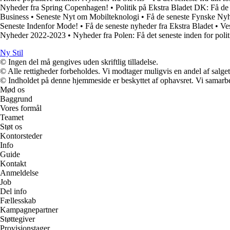
Nyheder fra Spring Copenhagen!
•
Politik på Ekstra Bladet DK: Få de
Business
•
Seneste Nyt om Mobilteknologi
•
Få de seneste Fynske Nyhe
Seneste Indenfor Mode!
•
Få de seneste nyheder fra Ekstra Bladet
•
Ve
Nyheder 2022-2023
•
Nyheder fra Polen: Få det seneste inden for poli
Ny Stil
© Ingen del må gengives uden skriftlig tilladelse.
© Alle rettigheder forbeholdes. Vi modtager muligvis en andel af salget,
© Indholdet på denne hjemmeside er beskyttet af ophavsret. Vi samarbe
Mød os
Baggrund
Vores formål
Teamet
Støt os
Kontorsteder
Info
Guide
Kontakt
Anmeldelse
Job
Del info
Fællesskab
Kampagnepartner
Støttegiver
Provisionstager