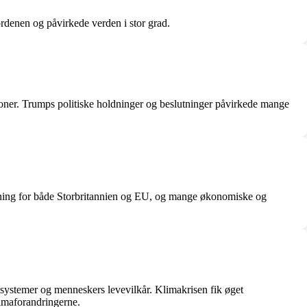
rdenen og påvirkede verden i stor grad.
oner. Trumps politiske holdninger og beslutninger påvirkede mange
tydning for både Storbritannien og EU, og mange økonomiske og
osystemer og menneskers levevilkår. Klimakrisen fik øget
imaforandringerne.