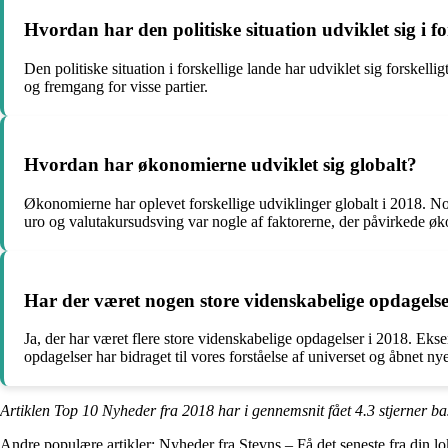
Hvordan har den politiske situation udviklet sig i fo
Den politiske situation i forskellige lande har udviklet sig forskelli
og fremgang for visse partier.
Hvordan har økonomierne udviklet sig globalt?
Økonomierne har oplevet forskellige udviklinger globalt i 2018. 
uro og valutakursudsving var nogle af faktorerne, der påvirkede ø
Har der været nogen store videnskabelige opdagelse
Ja, der har været flere store videnskabelige opdagelser i 2018. E
opdagelser har bidraget til vores forståelse af universet og åbnet n
Artiklen Top 10 Nyheder fra 2018 har i gennemsnit fået
4.3
stjerner ba
Andre populære artikler:
Nyheder fra Stevns – Få det seneste fra din l