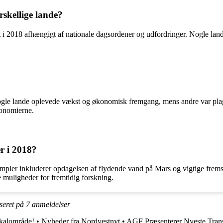
rskellige lande?
gt i 2018 afhængigt af nationale dagsordener og udfordringer. Nogle lande 
Nogle lande oplevede vækst og økonomisk fremgang, mens andre var pla
konomierne.
r i 2018?
ksempler inkluderer opdagelsen af flydende vand på Mars og vigtige fre
ye muligheder for fremtidig forskning.
seret på
7
anmeldelser
okalområde!
•
Nyheder fra Nordvestnyt
•
AGF Præsenterer Nyeste Tran