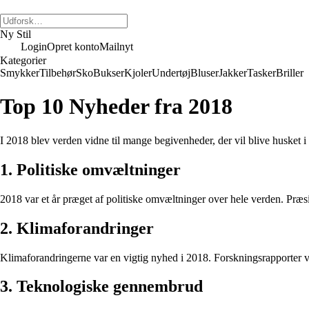
Ny Stil
Login
Opret konto
Mailnyt
Kategorier
Smykker
Tilbehør
Sko
Bukser
Kjoler
Undertøj
Bluser
Jakker
Tasker
Briller
Top 10 Nyheder fra 2018
I 2018 blev verden vidne til mange begivenheder, der vil blive husket i 
1. Politiske omvæltninger
2018 var et år præget af politiske omvæltninger over hele verden. Præsi
2. Klimaforandringer
Klimaforandringerne var en vigtig nyhed i 2018. Forskningsrapporter vis
3. Teknologiske gennembrud