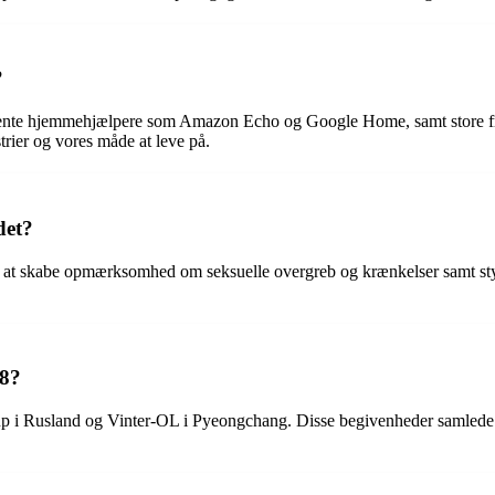
?
igente hjemmehjælpere som Amazon Echo og Google Home, samt store fre
strier og vores måde at leve på.
det?
t skabe opmærksomhed om seksuelle overgreb og krænkelser samt styrke
18?
up i Rusland og Vinter-OL i Pyeongchang. Disse begivenheder samlede 