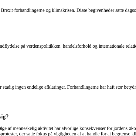
 Brexit-forhandlingerne og klimakrisen. Disse begivenheder satte dagso
lydelse på verdenspolitikken, handelsforhold og internationale relati
r stadig ingen endelige afklaringer. Forhandlingerne har haft stor be
sig?
lge af menneskelig aktivitet har alvorlige konsekvenser for jordens øk
ester, der satte fokus på vigtigheden af at handle for at begrænse kl