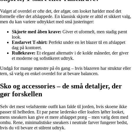
Valget af overdel er ofte det, der afgør, om looket hælder mod det
formelle eller det afslappede. En klassisk skjorte er altid et sikkert valg,
men du kan variere udtrykket med små justeringer:
Skjorte med åben krave:
Giver et uformelt, men stadig pænt
look.
Ensfarvet T-shirt:
Perfekt under en let blazer til en afslappet
dag på kontoret.
Rullekrave:
Et elegant alternativ i de kolde måneder, der giver
et moderne og sofistikeret udtryk.
Undgå for mange mønstre på én gang – hvis blazeren har struktur eller
tern, så vælg en enkel overdel for at bevare balancen.
Sko og accessories – de små detaljer, der
gør forskellen
Selv det mest velafstemte outfit kan falde til jorden, hvis skoene ikke
passer til helheden. Et par pæne lædersko eller loafers løfter looket,
mens sneakers kan give et mere afslappet præg – men vælg dem med
omhu. Rene, minimalistiske sneakers i neutrale farver fungerer bedst,
hvis du vil bevare et stilrent udtryk.