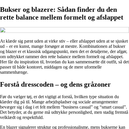
Bukser og blazere: Sådan finder du den
rette balance mellem formelt og afslappet
At klæde sig pænt uden at virke stiv – eller afslappet uden at se sjusket
ud – er en kunst, mange forsøger at mestre. Kombinationen af bukser
og blazer er et klassisk udgangspunkt, men det er detaljerne, der afgør,
om udtrykket rammer den rette balance mellem formelt og afslappet.
Her får du inspiration til, hvordan du kan sammensætte dit outfit, så det
passer til både kontoret, middagen og de mere uformelle
sammenhænge.
Forstå dresscoden – og dens gråzoner
Før du vælger tøj, er det vigtigt at forstå, hvilken type situation du
klæder dig på til. Mange arbejdspladser og sociale arrangementer
bevæger sig i dag i et felt mellem “business casual” og “smart casual”.
Det betyder, at du gerne må udtrykke personlighed, men stadig fremstå
velklædt og respektfuld.
En blazer signalerer struktur og professionalisme, mens bukserne kan