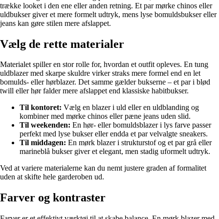
trække looket i den ene eller anden retning. Et par mørke chinos eller
uldbukser giver et mere formelt udtryk, mens lyse bomuldsbukser eller
jeans kan gøre stilen mere afslappet.
Vælg de rette materialer
Materialet spiller en stor rolle for, hvordan et outfit opleves. En tung
uldblazer med skarpe skuldre virker straks mere formel end en let
bomulds- eller hørblazer. Det samme gælder bukserne – et par i blød
twill eller hør falder mere afslappet end klassiske habitbukser.
Til kontoret:
Vælg en blazer i uld eller en uldblanding og
kombiner med mørke chinos eller pæne jeans uden slid.
Til weekenden:
En hør- eller bomuldsblazer i lys farve passer
perfekt med lyse bukser eller endda et par velvalgte sneakers.
Til middagen:
En mørk blazer i strukturstof og et par grå eller
marineblå bukser giver et elegant, men stadig uformelt udtryk.
Ved at variere materialerne kan du nemt justere graden af formalitet
uden at skifte hele garderoben ud.
Farver og kontraster
Farver er et effektivt værktøj til at skabe balance. En mørk blazer med