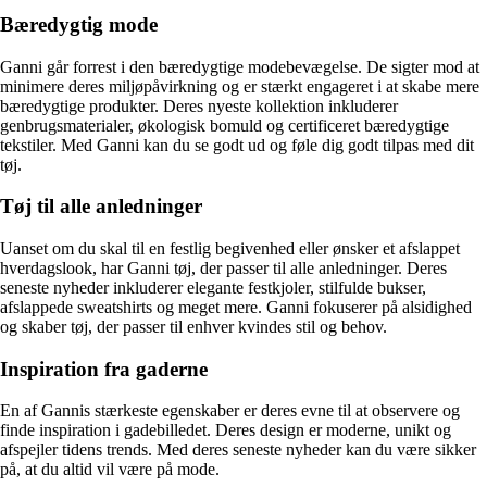
Bæredygtig mode
Ganni går forrest i den bæredygtige modebevægelse. De sigter mod at
minimere deres miljøpåvirkning og er stærkt engageret i at skabe mere
bæredygtige produkter. Deres nyeste kollektion inkluderer
genbrugsmaterialer, økologisk bomuld og certificeret bæredygtige
tekstiler. Med Ganni kan du se godt ud og føle dig godt tilpas med dit
tøj.
Tøj til alle anledninger
Uanset om du skal til en festlig begivenhed eller ønsker et afslappet
hverdagslook, har Ganni tøj, der passer til alle anledninger. Deres
seneste nyheder inkluderer elegante festkjoler, stilfulde bukser,
afslappede sweatshirts og meget mere. Ganni fokuserer på alsidighed
og skaber tøj, der passer til enhver kvindes stil og behov.
Inspiration fra gaderne
En af Gannis stærkeste egenskaber er deres evne til at observere og
finde inspiration i gadebilledet. Deres design er moderne, unikt og
afspejler tidens trends. Med deres seneste nyheder kan du være sikker
på, at du altid vil være på mode.