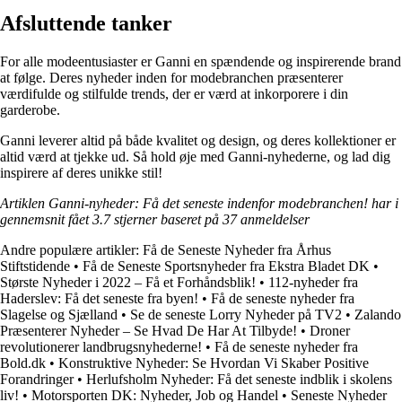
Afsluttende tanker
For alle modeentusiaster er Ganni en spændende og inspirerende brand
at følge. Deres nyheder inden for modebranchen præsenterer
værdifulde og stilfulde trends, der er værd at inkorporere i din
garderobe.
Ganni leverer altid på både kvalitet og design, og deres kollektioner er
altid værd at tjekke ud. Så hold øje med Ganni-nyhederne, og lad dig
inspirere af deres unikke stil!
Artiklen Ganni-nyheder: Få det seneste indenfor modebranchen! har i
gennemsnit fået
3.7
stjerner baseret på
37
anmeldelser
Andre populære artikler:
Få de Seneste Nyheder fra Århus
Stiftstidende
•
Få de Seneste Sportsnyheder fra Ekstra Bladet DK
•
Største Nyheder i 2022 – Få et Forhåndsblik!
•
112-nyheder fra
Haderslev: Få det seneste fra byen!
•
Få de seneste nyheder fra
Slagelse og Sjælland
•
Se de seneste Lorry Nyheder på TV2
•
Zalando
Præsenterer Nyheder – Se Hvad De Har At Tilbyde!
•
Droner
revolutionerer landbrugsnyhederne!
•
Få de seneste nyheder fra
Bold.dk
•
Konstruktive Nyheder: Se Hvordan Vi Skaber Positive
Forandringer
•
Herlufsholm Nyheder: Få det seneste indblik i skolens
liv!
•
Motorsporten DK: Nyheder, Job og Handel
•
Seneste Nyheder